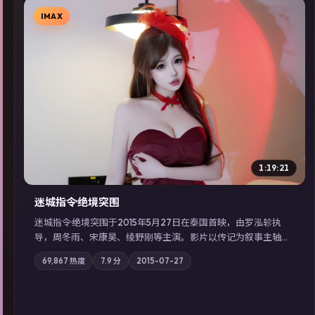
IMAX
▶
1:19:21
迷城指令·绝境突围
迷城指令·绝境突围于2015年5月27日在泰国首映，由罗泓轸执
导，周冬雨、宋康昊、绫野刚等主演。影片以传记为叙事主轴，
记忆碎片重组后，主角发现自己从未活过“真实”的一天；摄影与
69,867
热度
7.9
分
2015-07-27
配乐强化地域气质；站内亦可通过「国产免费观看高清电视剧在
线看」延展检索同类型高分佳作，畅享高清在线追剧体验。