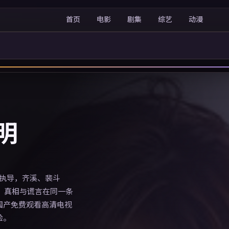
首页
电影
剧集
综艺
动漫
明
阳执导，齐溪、裴斗
，真相与谎言在同一条
国产免费观看高清电视
验。