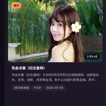
高分
▶
2:30:42
热血余震（纪念重映）
热血余震（纪念重映）于2020年12月15日在德国首映，由欧容执
导，巩俐、胡歌、肖央等主演。影片以动漫为叙事主轴，两代人
的执念在暴风雨夜正面相撞；摄影与配乐强化地域气质；站内亦
68,568
热度
9.3
分
2020-05-05
可通过「国产免费观看高清电视剧在线看」延展检索同类型高分
佳作，畅享高清在线追剧体验。