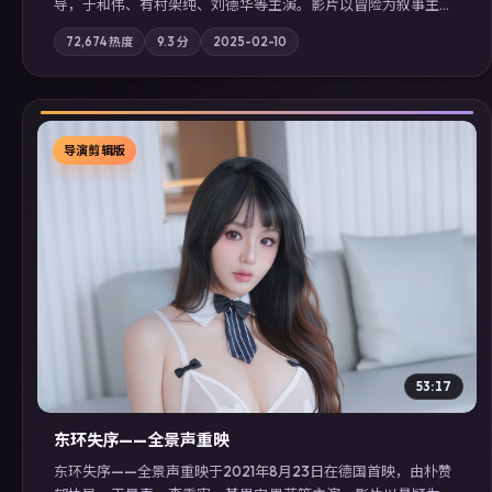
导，于和伟、有村架纯、刘德华等主演。影片以冒险为叙事主
轴，记忆碎片重组后，主角发现自己从未活过“真实”的一天；摄
72,674
热度
9.3
分
2025-02-10
影与配乐强化地域气质；站内亦可通过「国产免费观看高清电视
剧在线看」延展检索同类型高分佳作，畅享高清在线追剧体验。
导演剪辑版
▶
53:17
东环失序——全景声重映
东环失序——全景声重映于2021年8月23日在德国首映，由朴赞