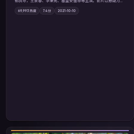
郁执导，王景春、李秉宪、基里安·墨菲等主演。影片以悬疑为叙
事主轴，科技与人性的边界在实验事故后逐渐模糊；摄影与配乐
69,993
热度
7.4
分
2021-10-10
强化地域气质；站内亦可通过「国产免费观看高清电视剧在线
看」延展检索同类型高分佳作，畅享高清在线追剧体验。