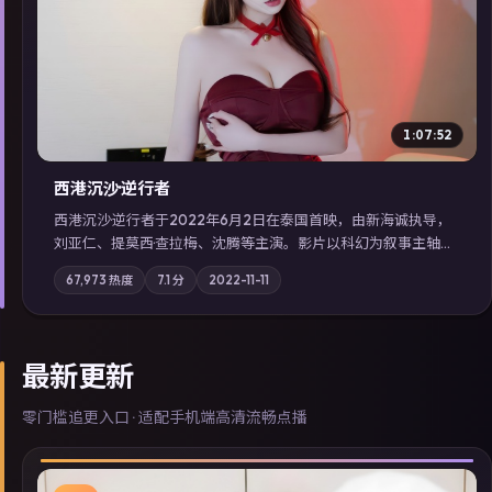
▶
1:07:52
西港沉沙·逆行者
西港沉沙·逆行者于2022年6月2日在泰国首映，由新海诚执导，
刘亚仁、提莫西·查拉梅、沈腾等主演。影片以科幻为叙事主轴，
失踪人口档案牵出跨国灰色产业链；摄影与配乐强化地域气质；
67,973
热度
7.1
分
2022-11-11
站内亦可通过「国产免费观看高清电视剧在线看」延展检索同类
型高分佳作，畅享高清在线追剧体验。
最新更新
零门槛追更入口 · 适配手机端高清流畅点播