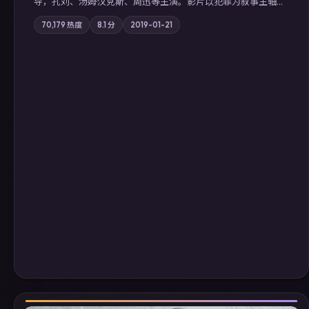
导，孔刘、汤姆·汉克斯、周迅等主演。影片以犯罪为叙事主轴，
边境小镇的平静被一封匿名信彻底打破；摄影与配乐强化地域气
70,179
热度
8.1
分
2019-01-21
质；站内亦可通过「国产免费观看高清电视剧在线看」延展检索
同类型高分佳作，畅享高清在线追剧体验。