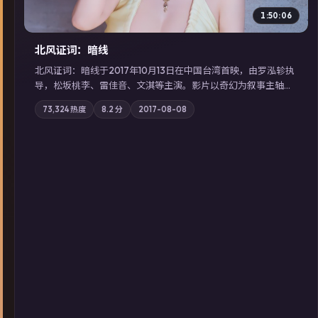
1:50:06
北风证词：暗线
北风证词：暗线于2017年10月13日在中国台湾首映，由罗泓轸执
导，松坂桃李、雷佳音、文淇等主演。影片以奇幻为叙事主轴，
旧案重提，真相与谎言在同一条时间线上交锋；摄影与配乐强化
73,324
热度
8.2
分
2017-08-08
地域气质；站内亦可通过「国产免费观看高清电视剧在线看」延
展检索同类型高分佳作，畅享高清在线追剧体验。