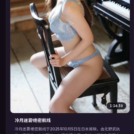
▶
1:16:30
冷月迷雾·绝密航线
冷月迷雾·绝密航线于2025年10月5日在日本首映，由北野武执