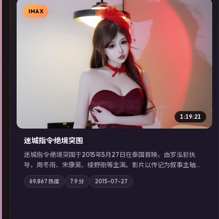
IMAX
▶
1:19:21
迷城指令·绝境突围
迷城指令·绝境突围于2015年5月27日在泰国首映，由罗泓轸执
导，周冬雨、宋康昊、绫野刚等主演。影片以传记为叙事主轴，
记忆碎片重组后，主角发现自己从未活过“真实”的一天；摄影与
69,867
热度
7.9
分
2015-07-27
配乐强化地域气质；站内亦可通过「国产免费观看高清电视剧在
线看」延展检索同类型高分佳作，畅享高清在线追剧体验。