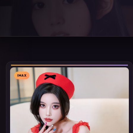
IMAX
▶