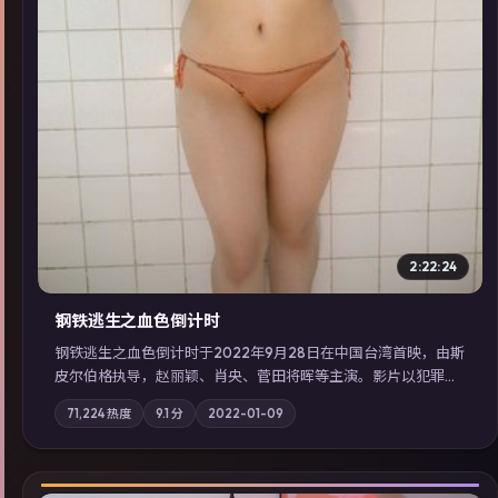
2:22:24
钢铁逃生之血色倒计时
钢铁逃生之血色倒计时于2022年9月28日在中国台湾首映，由斯
皮尔伯格执导，赵丽颖、肖央、菅田将晖等主演。影片以犯罪为
叙事主轴，失踪人口档案牵出跨国灰色产业链；摄影与配乐强化
71,224
热度
9.1
分
2022-01-09
地域气质；站内亦可通过「国产免费观看高清电视剧在线看」延
展检索同类型高分佳作，畅享高清在线追剧体验。