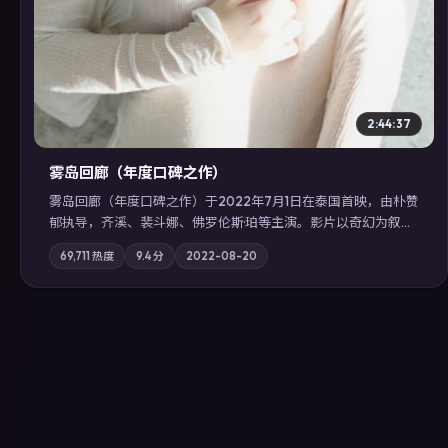
2:44:37
雾岛回廊（年度口碑之作）
雾岛回廊（年度口碑之作）于2022年7月1日在泰国首映，由朴赞
郁执导，齐溪、裴斗娜、佛罗伦斯·珀等主演。影片以奇幻为叙事
主轴，边境小镇的平静被一封匿名信彻底打破；摄影与配乐强化
69,711
热度
9.4
分
2022-08-20
地域气质；站内亦可通过「国产免费观看高清电视剧在线看」延
展检索同类型高分佳作，畅享高清在线追剧体验。