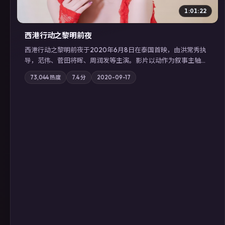
1:01:22
西港行动之黎明前夜
西港行动之黎明前夜于2020年6月8日在泰国首映，由洪常秀执
导，范伟、菅田将晖、周润发等主演。影片以动作为叙事主轴，
亲情与职责必须在倒计时结束前做出抉择；摄影与配乐强化地域
73,044
热度
7.4
分
2020-09-17
气质；站内亦可通过「国产免费观看高清电视剧在线看」延展检
索同类型高分佳作，畅享高清在线追剧体验。